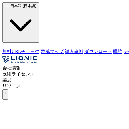
日本語 (日本語)
無料URLチェック
脅威マップ
導入事例
ダウンロード
購読
デ
会社情報
技術ライセンス
製品
リソース
会社情報